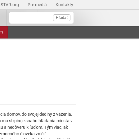
STVR.org
Pre médiá
Kontakty
Hľadať
am
acia domov, do svojej dediny z väzenia.
 mu strpčuje snahu hľadania miesta v
su a nedôveru k ľuďom. Tým viac, ak
zmocného človeka zničiť