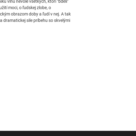
u vlnu nevôle všetkých, ktorí "bdeli"
tí moci, o ľudskej zlobe, o
ickým obrazom doby a ľudí v nej. A tak
a dramatickej sile príbehu so skvelými