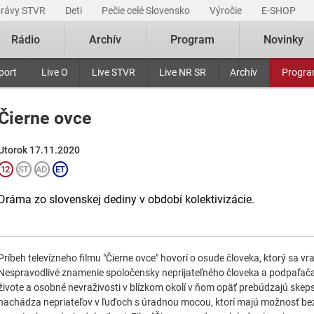
právy STVR
Deti
Pečie celé Slovensko
Výročie
E-SHOP
Rádio
Archív
Program
Novinky
port
Live O
Live STVR
Live NR SR
Archív
Progr
Čierne ovce
Utorok 17.11.2020
Dráma zo slovenskej dediny v období kolektivizácie.
Príbeh televízneho filmu "Čierne ovce" hovorí o osude človeka, ktorý sa vr
Nespravodlivé znamenie spoločensky neprijateľného človeka a podpaľača
živote a osobné nevraživosti v blízkom okolí v ňom opäť prebúdzajú skep
nachádza nepriateľov v ľuďoch s úradnou mocou, ktorí majú možnosť be