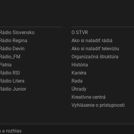
Rádio Slovensko
O STVR
Rádio Regina
Ako si naladiť rádiá
Rádio Devín
Ako si naladiť televíziu
Rádio_FM
Organizačná štruktúra
Patria
História
Rádio RSI
Kariéra
Rádio Litera
Rada
Rádio Junior
Úhrady
Kreatívne centrá
Vyhlásenie o prístupnosti
 a rozhlas