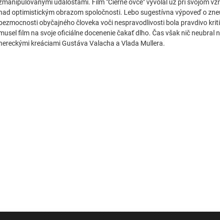
zmanipulovanými udalosťami. Film "Čierne ovce" vyvolal už pri svojom vznik
nad optimistickým obrazom spoločnosti. Lebo sugestívna výpoveď o zneuži
bezmocnosti obyčajného človeka voči nespravodlivosti bola pravdivo krit
musel film na svoje oficiálne docenenie čakať dlho. Čas však nič neubral n
hereckými kreáciami Gustáva Valacha a Vlada Mullera.