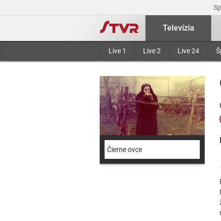
S
Televízia
Live 1
Live 2
Live 24
Š
Čierne ovce