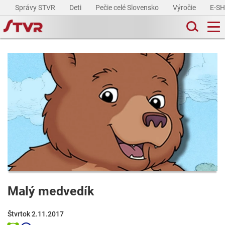
Správy STVR
Deti
Pečie celé Slovensko
Výročie
E-S
Malý medvedík
Štvrtok 2.11.2017