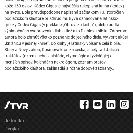
kože 160 oslov. Kódex Gigas je najväčšia rukopisná kniha (kódex)
na svete. Bola pravdepodobne napísaná začiatkom 13. storočia v
podlažickom kláštore pri Chrudimi. Býva označovaná latinsko-
grécky Codex Gigas (v preklade „Obrovská kniha“), alebo podľa
výnimočného vyobrazenia diabla tiež ako Diablova biblia. Zámerom
autora bolo zhrnúť všetko poznanie do jediného diela, vytvoriť akúsi
„knižnicu v jedinej knihe“. Do knihy je latinsky vpísaná celá biblia,
Starý a Nový zákon, Kosmova kronika česká, a celý rad ďalších
traktátov (okrem iného z histórie, etymológie a fyziológie) a
menších spisov, kalendár s nekrológom, zoznam bratov
podlažického kláštora, zaklínadlá a rôzne dobové záznamy..
Jednotka
Dvojka