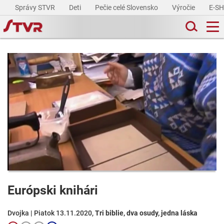
Správy STVR
Deti
Pečie celé Slovensko
Výročie
E-S
Európski knihári
Dvojka | Piatok 13.11.2020,
Tri biblie, dva osudy, jedna láska