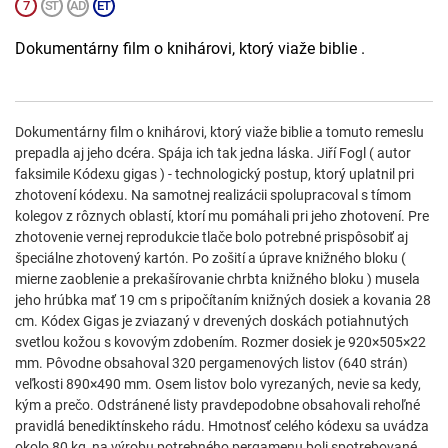
Dokumentárny film o knihárovi, ktorý viaže biblie .
Dokumentárny film o knihárovi, ktorý viaže biblie a tomuto remeslu
prepadla aj jeho dcéra. Spája ich tak jedna láska. Jiří Fogl ( autor
faksimile Kódexu gigas ) - technologický postup, ktorý uplatnil pri
zhotovení kódexu. Na samotnej realizácii spolupracoval s tímom
kolegov z rôznych oblastí, ktorí mu pomáhali pri jeho zhotovení. Pre
zhotovenie vernej reprodukcie tlače bolo potrebné prispôsobiť aj
špeciálne zhotovený kartón. Po zošití a úprave knižného bloku (
mierne zaoblenie a prekašírovanie chrbta knižného bloku ) musela
jeho hrúbka mať 19 cm s pripočítaním knižných dosiek a kovania 28
cm. Kódex Gigas je zviazaný v drevených doskách potiahnutých
svetlou kožou s kovovým zdobením. Rozmer dosiek je 920×505×22
mm. Pôvodne obsahoval 320 pergamenových listov (640 strán)
veľkosti 890×490 mm. Osem listov bolo vyrezaných, nevie sa kedy,
kým a prečo. Odstránené listy pravdepodobne obsahovali rehoľné
pravidlá benediktínskeho rádu. Hmotnosť celého kódexu sa uvádza
okolo 80 kg, na výrobu potrebného pergamenu boli spotrebované