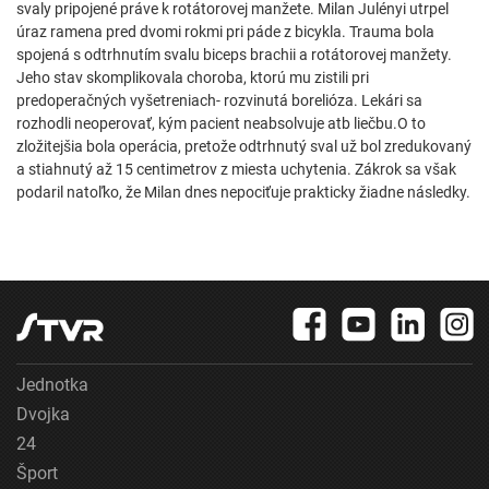
svaly pripojené práve k rotátorovej manžete. Milan Julényi utrpel
úraz ramena pred dvomi rokmi pri páde z bicykla. Trauma bola
spojená s odtrhnutím svalu biceps brachii a rotátorovej manžety.
Jeho stav skomplikovala choroba, ktorú mu zistili pri
predoperačných vyšetreniach- rozvinutá borelióza. Lekári sa
rozhodli neoperovať, kým pacient neabsolvuje atb liečbu.O to
zložitejšia bola operácia, pretože odtrhnutý sval už bol zredukovaný
a stiahnutý až 15 centimetrov z miesta uchytenia. Zákrok sa však
podaril natoľko, že Milan dnes nepociťuje prakticky žiadne následky.
Jednotka
Dvojka
24
Šport