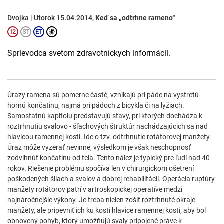
Dvojka | Utorok 15.04.2014,
Keď sa „odtrhne rameno“
Sprievodca svetom zdravotníckych informácií.
Úrazy ramena sú pomerne časté, vznikajú pri páde na vystretú
hornú končatinu, najmä pri pádoch z bicykla či na lyžiach.
Samostatnú kapitolu predstavujú stavy, pri ktorých dochádza k
roztrhnutiu svalovo - šľachových štruktúr nachádzajúcich sa nad
hlavicou ramennej kosti. Ide o tzv. odtrhnutie rotátorovej manžety.
Úraz môže vyzerať nevinne, výsledkom je však neschopnosť
zodvihnúť končatinu od tela. Tento nález je typický pre ľudí nad 40
rokov. Riešenie problému spočíva len v chirurgickom ošetrení
poškodených šliach a svalov a dobrej rehabilitácii. Operácia ruptúry
manžety rotátorov patrí v artroskopickej operatíve medzi
najnáročnejšie výkony. Je treba nielen zošiť roztrhnuté okraje
manžety, ale pripevniť ich ku kosti hlavice ramennej kosti, aby bol
obnovený pohyb, ktorý umožňujú svaly pripojené práve k