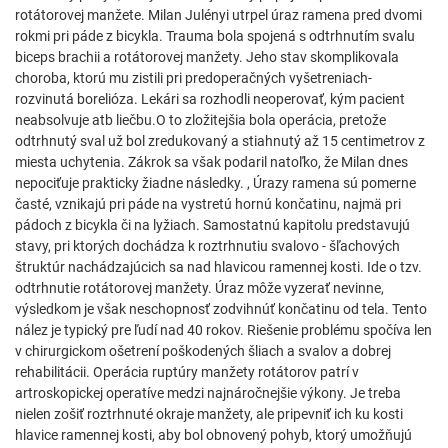
rotátorovej manžete. Milan Julényi utrpel úraz ramena pred dvomi
rokmi pri páde z bicykla. Trauma bola spojená s odtrhnutím svalu
biceps brachii a rotátorovej manžety. Jeho stav skomplikovala
choroba, ktorú mu zistili pri predoperačných vyšetreniach-
rozvinutá borelióza. Lekári sa rozhodli neoperovať, kým pacient
neabsolvuje atb liečbu.O to zložitejšia bola operácia, pretože
odtrhnutý sval už bol zredukovaný a stiahnutý až 15 centimetrov z
miesta uchytenia. Zákrok sa však podaril natoľko, že Milan dnes
nepociťuje prakticky žiadne následky. , Úrazy ramena sú pomerne
časté, vznikajú pri páde na vystretú hornú končatinu, najmä pri
pádoch z bicykla či na lyžiach. Samostatnú kapitolu predstavujú
stavy, pri ktorých dochádza k roztrhnutiu svalovo - šľachových
štruktúr nachádzajúcich sa nad hlavicou ramennej kosti. Ide o tzv.
odtrhnutie rotátorovej manžety. Úraz môže vyzerať nevinne,
výsledkom je však neschopnosť zodvihnúť končatinu od tela. Tento
nález je typický pre ľudí nad 40 rokov. Riešenie problému spočíva len
v chirurgickom ošetrení poškodených šliach a svalov a dobrej
rehabilitácii. Operácia ruptúry manžety rotátorov patrí v
artroskopickej operatíve medzi najnáročnejšie výkony. Je treba
nielen zošiť roztrhnuté okraje manžety, ale pripevniť ich ku kosti
hlavice ramennej kosti, aby bol obnovený pohyb, ktorý umožňujú