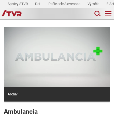
Správy STVR
Deti
Pečie celé Slovensko
Výročie
E-S
Archív
Ambulancia