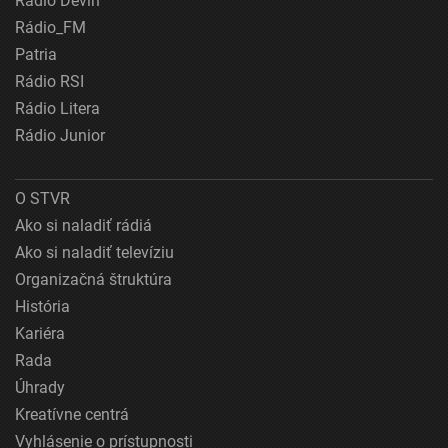
Rádio Devín
Rádio_FM
Patria
Rádio RSI
Rádio Litera
Rádio Junior
O STVR
Ako si naladiť rádiá
Ako si naladiť televíziu
Organizačná štruktúra
História
Kariéra
Rada
Úhrady
Kreatívne centrá
Vyhlásenie o prístupnosti