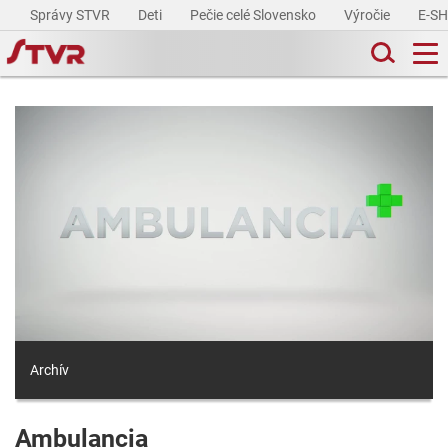
Správy STVR
Deti
Pečie celé Slovensko
Výročie
E-S
Archív
Ambulancia