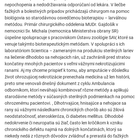
nepochopenia a nedodržiavania odporúčaní od lekára. V liečbe
ťažkých a bolestivých prípadov prichádzajú chirurgom na pomoc
biológovia so starodávnou osvedčenou bioterapiou – larválnou
metódou. Primár chirurgického oddelenia MUDr. Gajdošík v
nemocnici Sv. Michala (nemocnica Ministerstva obrany SR)
úspešne spolupracuje s pracoviskom Ústavu zoológie SAV, ktoré sa
venuje takýmto bioterapeutickým metódam. V spolupráci s ich
laboratóriom Scientica – zameraným na produkciu sterilných lariev
na liečenie dlhodobo sa nehojacich rán, už zachránili pred stratou
končatiny mnohých pacientov s veľmi vážnymi nekrotizujúcimi
ranami. Aj my chceme prispieť k tomu, aby amputácie v dôsledku
život ohrozujúcej nekrotizácie prenechala medicína už len histórii,
preto sme venovali dnešný dokument z cyklu Ambulancia
odborníkom, ktorí neváhajú kombinovať rôzne metódy a aplikujú
starodávne metódy v súčasných sterilných podmienkach na pomoc
ohrozenému pacientovi. , Dlhotrvajúce, hnisajúce a nehojace sa
rany sú vážnymi následkami chronických chorôb ako sú žilová
neodstatočnosť, ateroskleróza, či diabetes mellitus. Dlhodobé
nedokrvenie či neuropatia sú žiaľ, často len krôčikom k vzniku
chronického defektu najmä na dolných končatinách, ktorý sa
niekedy nedá z rôznych dôvodov zvládnuť a prerastá do ťažkých