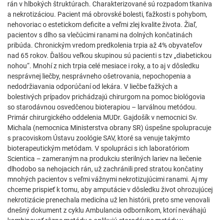
rán v hlbokých štruktúrach. Charakterizované sú rozpadom tkaniva
a nekrotizáciou. Pacient má obrovské bolesti, ťažkosti s pohybom,
nehovoriac o estetickom deficite a veľmi zlej kvalite života. Žiaľ,
pacientov s dlho sa vlečúcimi ranami na dolných končatinách
pribúda. Chronickým vredom predkolenia trpia až 4% obyvateľov
nad 65 rokov. Ďalšou veľkou skupinou sú pacienti s tzv „diabetickou
nohou“. Mnohí z nich trpia celé mesiace i roky, a to aj v dôsledku
nesprávnej liečby, nesprávneho ošetrovania, nepochopenia a
nedodržiavania odporúčaní od lekára. V liečbe ťažkých a
bolestivých prípadov prichádzajú chirurgom na pomoc biológovia
so starodávnou osvedčenou bioterapiou – larválnou metódou.
Primár chirurgického oddelenia MUDr. Gajdošík v nemocnici Sv.
Michala (nemocnica Ministerstva obrany SR) úspešne spolupracuje
s pracoviskom Ústavu zoológie SAV, ktoré sa venuje takýmto
bioterapeutickým metódam. V spolupráci s ich laboratóriom
Scientica – zameraným na produkciu sterilných lariev na liečenie
dlhodobo sa nehojacich rán, už zachránili pred stratou končatiny
mnohých pacientov s veľmi vážnymi nekrotizujúcimi ranami. Aj my
chceme prispieť k tomu, aby amputácie v dôsledku život ohrozujúcej
nekrotizácie prenechala medicína už len histórii, preto sme venovali
dnešný dokument z cyklu Ambulancia odborníkom, ktorí neváhajú