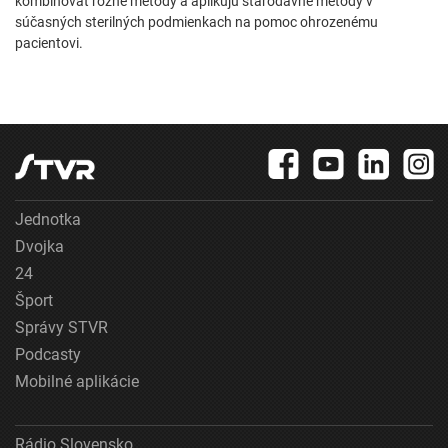
kombinovať rôzne metódy a aplikujú starodávne metódy v
súčasných sterilných podmienkach na pomoc ohrozenému
pacientovi.
Jednotka
Dvojka
24
Šport
Správy STVR
Podcasty
Mobilné aplikácie
Rádio Slovensko