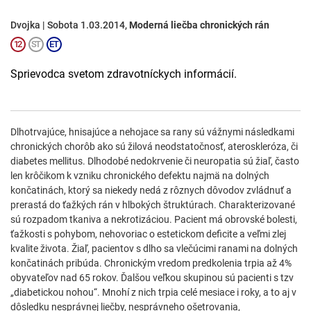
Dvojka | Sobota 1.03.2014,
Moderná liečba chronických rán
Sprievodca svetom zdravotníckych informácií.
Dlhotrvajúce, hnisajúce a nehojace sa rany sú vážnymi následkami
chronických chorôb ako sú žilová neodstatočnosť, ateroskleróza, či
diabetes mellitus. Dlhodobé nedokrvenie či neuropatia sú žiaľ, často
len krôčikom k vzniku chronického defektu najmä na dolných
končatinách, ktorý sa niekedy nedá z rôznych dôvodov zvládnuť a
prerastá do ťažkých rán v hlbokých štruktúrach. Charakterizované
sú rozpadom tkaniva a nekrotizáciou. Pacient má obrovské bolesti,
ťažkosti s pohybom, nehovoriac o estetickom deficite a veľmi zlej
kvalite života. Žiaľ, pacientov s dlho sa vlečúcimi ranami na dolných
končatinách pribúda. Chronickým vredom predkolenia trpia až 4%
obyvateľov nad 65 rokov. Ďalšou veľkou skupinou sú pacienti s tzv
„diabetickou nohou“. Mnohí z nich trpia celé mesiace i roky, a to aj v
dôsledku nesprávnej liečby, nesprávneho ošetrovania,