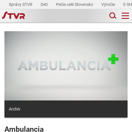
Správy STVR
Deti
Pečie celé Slovensko
Výročie
E-S
Archív
Ambulancia