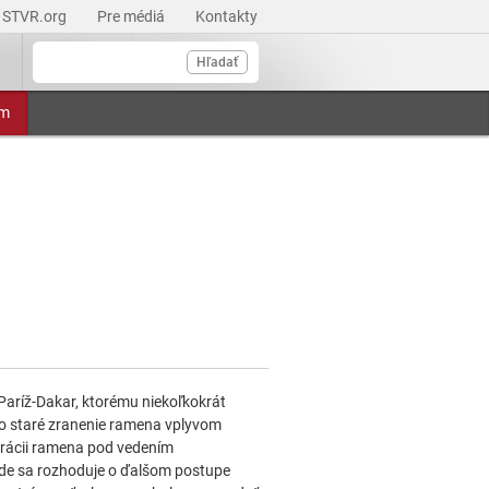
STVR.org
Pre médiá
Kontakty
Hľadať
am
Paríž-Dakar, ktorému niekoľkokrát
o staré zranenie ramena vplyvom
perácii ramena pod vedením
kde sa rozhoduje o ďalšom postupe