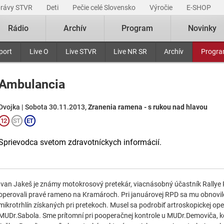
právy STVR
Deti
Pečie celé Slovensko
Výročie
E-SHOP
Rádio
Archív
Program
Novinky
port
Live O
Live STVR
Live NR SR
Archív
Progr
Ambulancia
Dvojka | Sobota 30.11.2013,
Zranenia ramena - s rukou nad hlavou
Sprievodca svetom zdravotníckych informácií.
Ivan Jakeš je známy motokrosový pretekár, viacnásobný účastník Rallye 
operovali pravé rameno na Kramároch. Pri januárovej RPD sa mu obnovil
mikrotrhlín získaných pri pretekoch. Musel sa podrobiť artroskopickej o
MUDr.Sabola. Sme prítomní pri pooperačnej kontrole u MUDr.Demoviča, 