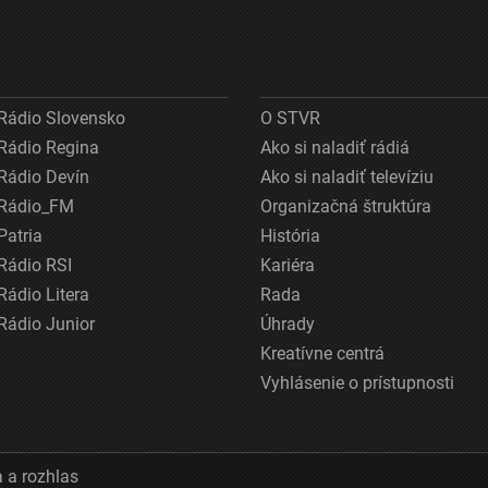
Rádio Slovensko
O STVR
Rádio Regina
Ako si naladiť rádiá
Rádio Devín
Ako si naladiť televíziu
Rádio_FM
Organizačná štruktúra
Patria
História
Rádio RSI
Kariéra
Rádio Litera
Rada
Rádio Junior
Úhrady
Kreatívne centrá
Vyhlásenie o prístupnosti
 a rozhlas