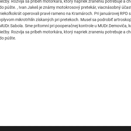
liečby. Rozvíja sa príbeh motorkára, ktorý napriek zraneniu potrebuje a 
do púšte. , Ivan Jakeš je známy motokrosový pretekár, viacnásobný účast
niekoľkokrát operovali pravé rameno na Kramároch. Pri januárovej RPD 
vplyvom mikrotrhlín získaných pri pretekoch. Musel sa podrobiť artrosko
MUDr.Sabola. Sme prítomní pri pooperačnej kontrole u MUDr.Demoviča, 
liečby. Rozvíja sa príbeh motorkára, ktorý napriek zraneniu potrebuje a 
do púšte.