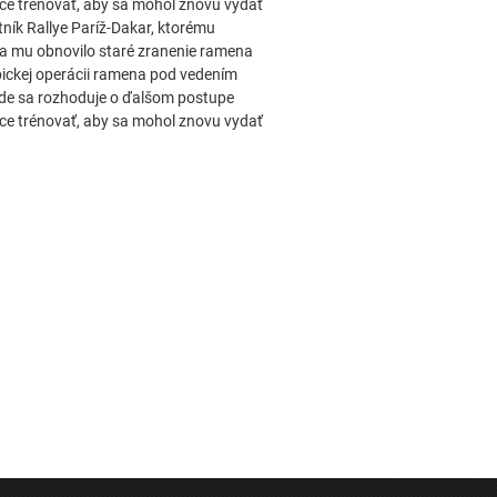
chce trénovať, aby sa mohol znovu vydať
ník Rallye Paríž-Dakar, ktorému
sa mu obnovilo staré zranenie ramena
pickej operácii ramena pod vedením
kde sa rozhoduje o ďalšom postupe
chce trénovať, aby sa mohol znovu vydať