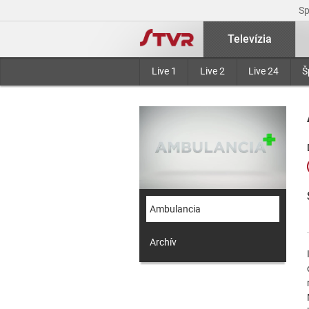
S
Televízia
Live 1
Live 2
Live 24
Š
Ambulancia
Archív