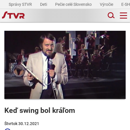
Správy STVR
Deti
Pečie celé Slovensko
Výročie
E-S
Keď swing bol kráľom
Štvrtok 30.12.2021