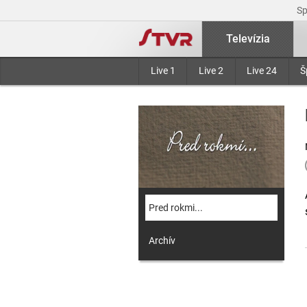
S
Televízia
Live 1
Live 2
Live 24
Š
Pred rokmi...
Archív