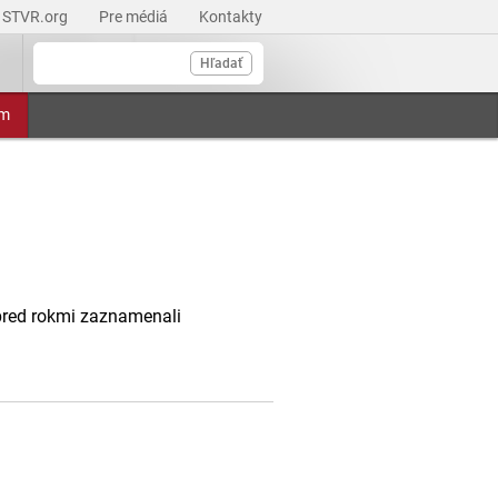
STVR.org
Pre médiá
Kontakty
Hľadať
am
 pred rokmi zaznamenali