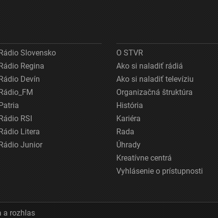
Rádio Slovensko
O STVR
Rádio Regina
Ako si naladiť rádiá
Rádio Devín
Ako si naladiť televíziu
Rádio_FM
Organizačná štruktúra
Patria
História
Rádio RSI
Kariéra
Rádio Litera
Rada
Rádio Junior
Úhrady
Kreatívne centrá
Vyhlásenie o prístupnosti
 a rozhlas