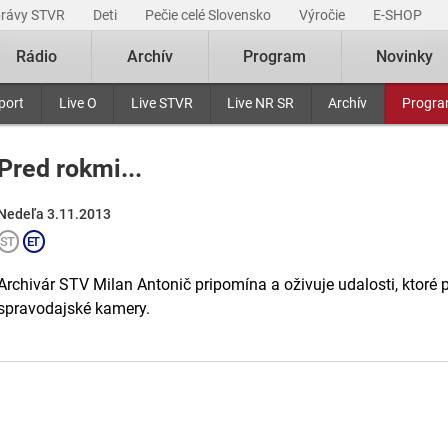
právy STVR
Deti
Pečie celé Slovensko
Výročie
E-SHOP
Rádio
Archív
Program
Novinky
port
Live O
Live STVR
Live NR SR
Archív
Progr
Pred rokmi...
Nedeľa 3.11.2013
Archivár STV Milan Antonič pripomína a oživuje udalosti, ktoré
spravodajské kamery.