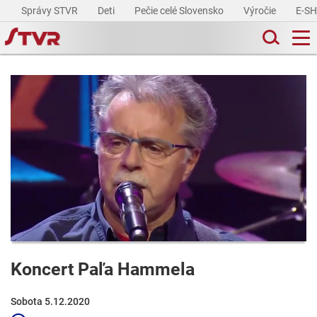
Správy STVR
Deti
Pečie celé Slovensko
Výročie
E-S
Koncert Paľa Hammela
Sobota 5.12.2020