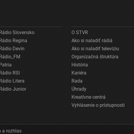
Rádio Slovensko
O STVR
Rádio Regina
Ako si naladiť rádiá
Rádio Devín
Ako si naladiť televíziu
Rádio_FM
Organizačná štruktúra
Patria
História
Rádio RSI
Kariéra
Rádio Litera
Rada
Rádio Junior
Úhrady
Kreatívne centrá
Vyhlásenie o prístupnosti
 a rozhlas