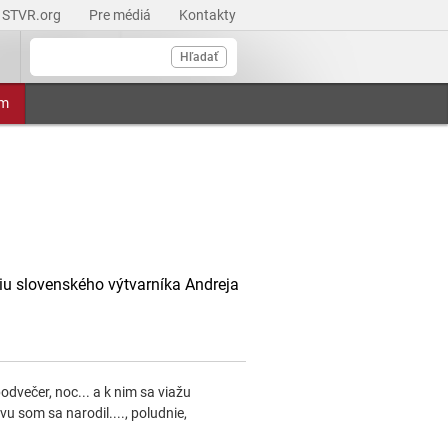
STVR.org
Pre médiá
Kontakty
Hľadať
am
iu slovenského výtvarníka Andreja
podvečer, noc... a k nim sa viažu
vu som sa narodil...., poludnie,