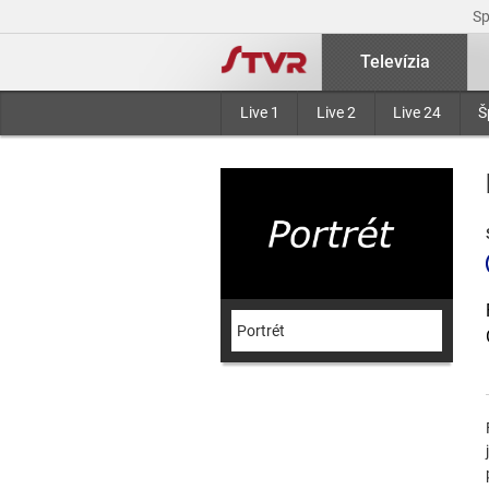
S
Televízia
Live 1
Live 2
Live 24
Š
Portrét