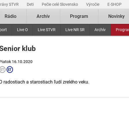
právy STVR
Deti
Pečie celé Slovensko
Výročie
E-SHOP
Rádio
Archív
Program
Novinky
port
Live O
Live STVR
Live NR SR
Archív
Progr
Senior klub
Piatok 16.10.2020
O radostiach a starostiach ľudí zrelého veku.