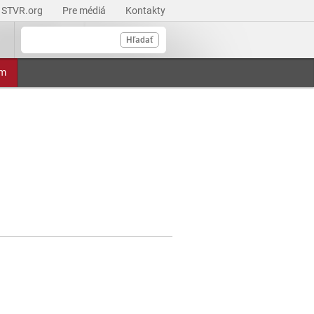
STVR.org
Pre médiá
Kontakty
Hľadať
am