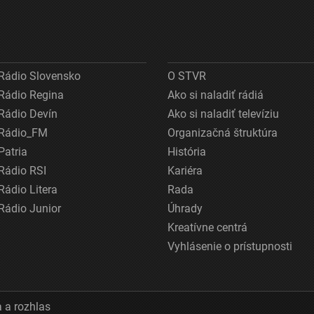
Rádio Slovensko
O STVR
Rádio Regina
Ako si naladiť rádiá
Rádio Devín
Ako si naladiť televíziu
Rádio_FM
Organizačná štruktúra
Patria
História
Rádio RSI
Kariéra
Rádio Litera
Rada
Rádio Junior
Úhrady
Kreatívne centrá
Vyhlásenie o prístupnosti
 a rozhlas