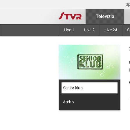
S
Televízia
Live 1
Live 2
Live 24
Š
Senior klub
Archív