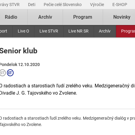
právy STVR
Deti
Pečie celé Slovensko
Výročie
E-SHOP
Rádio
Archív
Program
Novinky
port
Live O
Live STVR
Live NR SR
Archív
Progr
Senior klub
Pondelok 12.10.2020
O radostiach a starostiach ľudí zrelého veku. Medzigeneračný dial
Divadle J. G. Tajovského vo Zvolene.
O radostiach a starostiach ľudí zrelého veku. Medzigeneračný dialóg v praxi
Tajovského vo Zvolene.