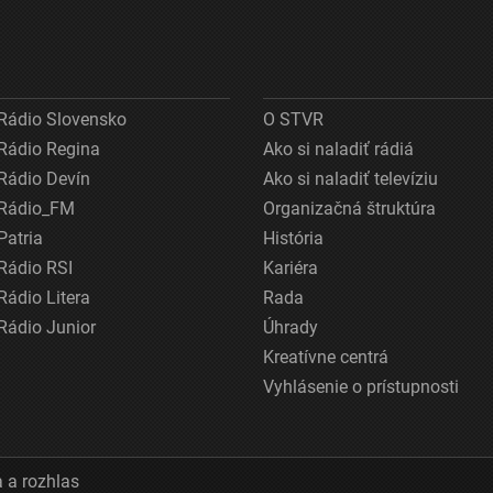
Rádio Slovensko
O STVR
Rádio Regina
Ako si naladiť rádiá
Rádio Devín
Ako si naladiť televíziu
Rádio_FM
Organizačná štruktúra
Patria
História
Rádio RSI
Kariéra
Rádio Litera
Rada
Rádio Junior
Úhrady
Kreatívne centrá
Vyhlásenie o prístupnosti
 a rozhlas