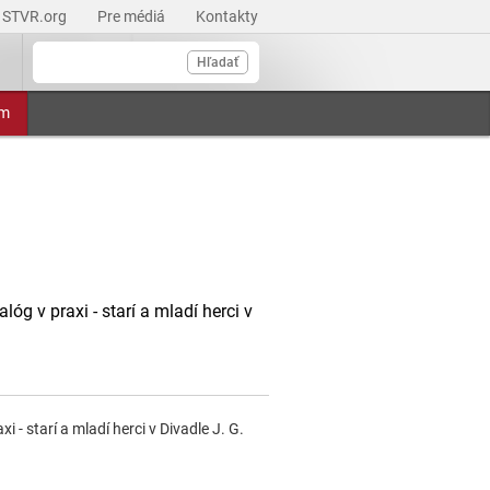
STVR.org
Pre médiá
Kontakty
Hľadať
am
óg v praxi - starí a mladí herci v
 - starí a mladí herci v Divadle J. G.