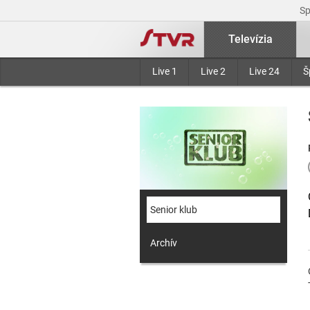
S
Televízia
Live 1
Live 2
Live 24
Š
Senior klub
Archív