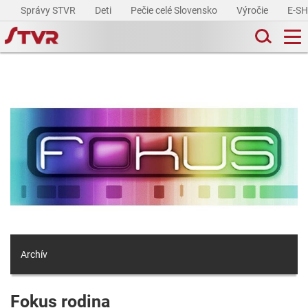
Správy STVR
Deti
Pečie celé Slovensko
Výročie
E-S
Archív
Fokus rodina