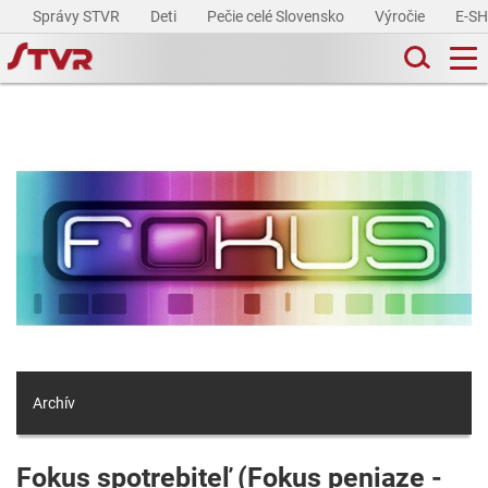
Správy STVR
Deti
Pečie celé Slovensko
Výročie
E-S
Archív
Fokus spotrebiteľ (Fokus peniaze -