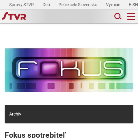
Správy STVR
Deti
Pečie celé Slovensko
Výročie
E-S
Archív
Fokus spotrebiteľ