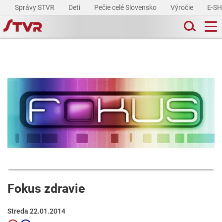
Správy STVR
Deti
Pečie celé Slovensko
Výročie
E-S
Fokus zdravie
Streda 22.01.2014