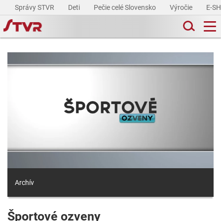
Správy STVR
Deti
Pečie celé Slovensko
Výročie
E-S
Archív
Športové ozveny