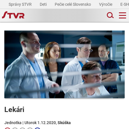
Správy STVR
Deti
Pečie celé Slovensko
Výročie
E-S
Lekári
Jednotka | Utorok 1.12.2020,
Skúška