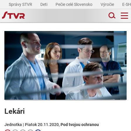
Správy STVR
Deti
Pečie celé Slovensko
Výročie
E-S
Lekári
Jednotka | Piatok 20.11.2020,
Pod tvojou ochranou