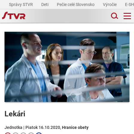
Správy STVR
Deti
Pečie celé Slovensko
Výročie
E-S
Lekári
Jednotka | Piatok 16.10.2020,
Hranice obety