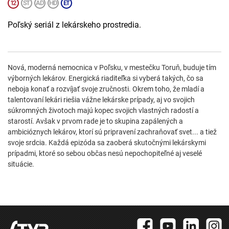
Poľský seriál z lekárskeho prostredia.
Nová, moderná nemocnica v Poľsku, v mestečku Toruň, buduje tím
výborných lekárov. Energická riaditeľka si vyberá takých, čo sa
neboja konať a rozvíjať svoje zručnosti. Okrem toho, že mladí a
talentovaní lekári riešia vážne lekárske prípady, aj vo svojich
súkromných životoch majú kopec svojich vlastných radostí a
starostí. Avšak v prvom rade je to skupina zapálených a
ambicióznych lekárov, ktorí sú pripravení zachraňovať svet... a tiež
svoje srdcia. Každá epizóda sa zaoberá skutočnými lekárskymi
prípadmi, ktoré so sebou občas nesú nepochopiteľné aj veselé
situácie.