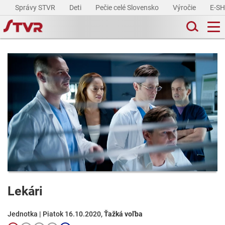
Správy STVR
Deti
Pečie celé Slovensko
Výročie
E-S
Lekári
Jednotka | Piatok 16.10.2020,
Ťažká voľba