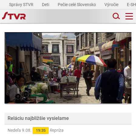
Správy STVR
Deti
Pečie celé Slovensko
Výročie
E-S
Reláciu najbližšie vysielame
Nedeľa 9.08.
Repríza
19:35