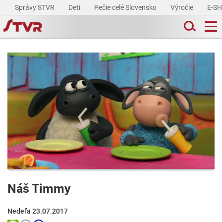
Správy STVR
Deti
Pečie celé Slovensko
Výročie
E-S
Náš Timmy
Nedeľa 23.07.2017