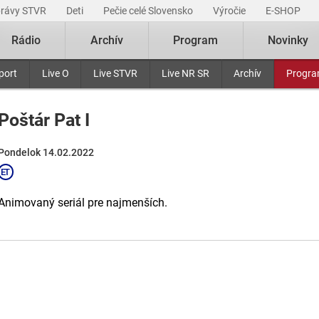
právy STVR
Deti
Pečie celé Slovensko
Výročie
E-SHOP
Rádio
Archív
Program
Novinky
port
Live O
Live STVR
Live NR SR
Archív
Progr
Poštár Pat I
Pondelok 14.02.2022
Animovaný seriál pre najmenších.