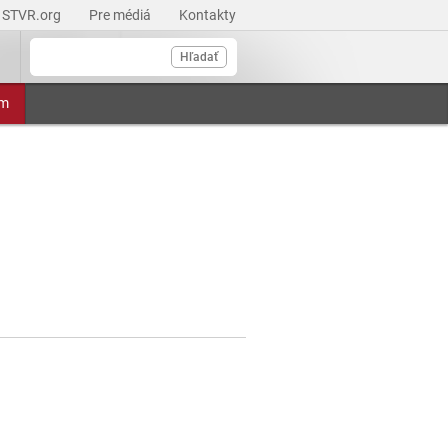
STVR.org
Pre médiá
Kontakty
Hľadať
am