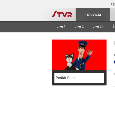
S
Televízia
Live 1
Live 2
Live 24
Š
Poštár Pat I