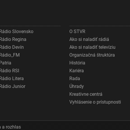
Rádio Slovensko
O STVR
Rádio Regina
Ako si naladiť rádiá
Rádio Devín
Ako si naladiť televíziu
Rádio_FM
Organizačná štruktúra
Patria
História
Rádio RSI
Kariéra
Rádio Litera
Rada
Rádio Junior
Úhrady
Kreatívne centrá
Vyhlásenie o prístupnosti
 a rozhlas