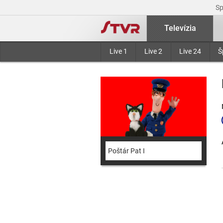
S
Televízia
Live 1
Live 2
Live 24
Š
Poštár Pat I