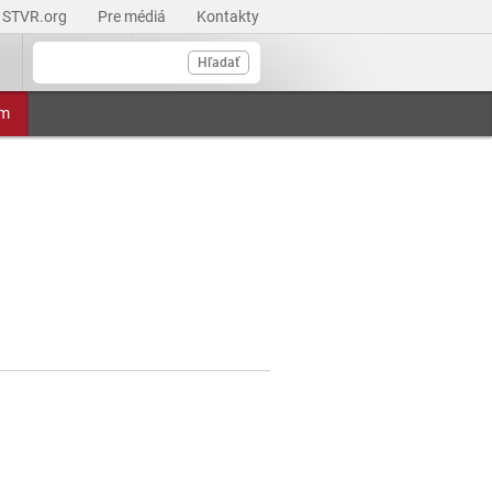
STVR.org
Pre médiá
Kontakty
Hľadať
am