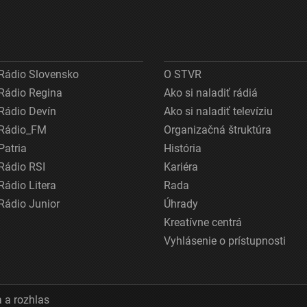
Rádio Slovensko
O STVR
Rádio Regina
Ako si naladiť rádiá
Rádio Devín
Ako si naladiť televíziu
Rádio_FM
Organizačná štruktúra
Patria
História
Rádio RSI
Kariéra
Rádio Litera
Rada
Rádio Junior
Úhrady
Kreatívne centrá
Vyhlásenie o prístupnosti
 a rozhlas