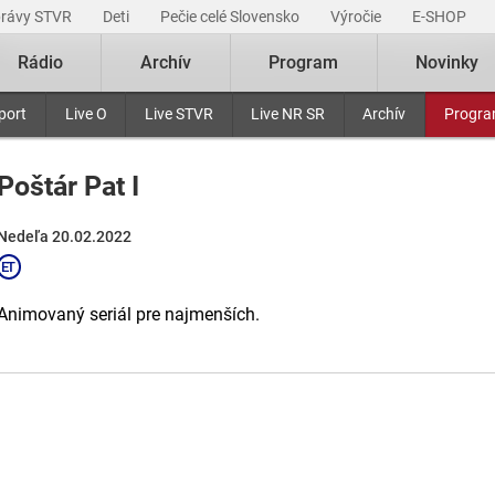
právy STVR
Deti
Pečie celé Slovensko
Výročie
E-SHOP
Rádio
Archív
Program
Novinky
port
Live O
Live STVR
Live NR SR
Archív
Progr
Poštár Pat I
Nedeľa 20.02.2022
Animovaný seriál pre najmenších.