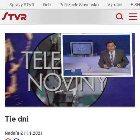
Správy STVR
Deti
Pečie celé Slovensko
Výročie
E-S
Tie dni
Nedeľa 21.11.2021