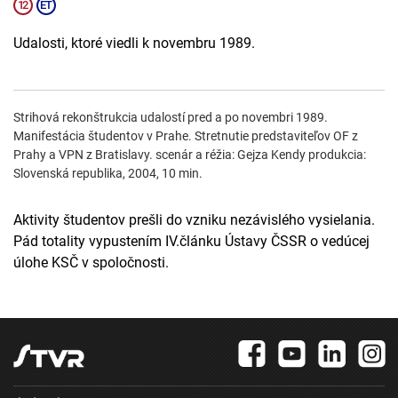
Udalosti, ktoré viedli k novembru 1989.
Strihová rekonštrukcia udalostí pred a po novembri 1989.
Manifestácia študentov v Prahe. Stretnutie predstaviteľov OF z
Prahy a VPN z Bratislavy. scenár a réžia: Gejza Kendy produkcia:
Slovenská republika, 2004, 10 min.
Aktivity študentov prešli do vzniku nezávislého vysielania.
Pád totality vypustením IV.článku Ústavy ČSSR o vedúcej
úlohe KSČ v spoločnosti.