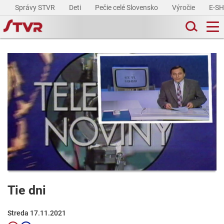
Správy STVR
Deti
Pečie celé Slovensko
Výročie
E-S
Tie dni
Streda 17.11.2021