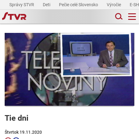
Správy STVR
Deti
Pečie celé Slovensko
Výročie
E-S
Tie dni
Štvrtok 19.11.2020