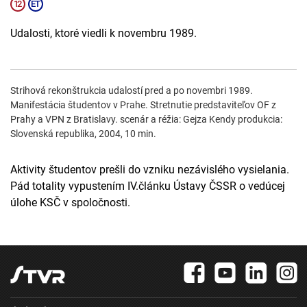
Udalosti, ktoré viedli k novembru 1989.
Strihová rekonštrukcia udalostí pred a po novembri 1989.
Manifestácia študentov v Prahe. Stretnutie predstaviteľov OF z
Prahy a VPN z Bratislavy. scenár a réžia: Gejza Kendy produkcia:
Slovenská republika, 2004, 10 min.
Aktivity študentov prešli do vzniku nezávislého vysielania.
Pád totality vypustením IV.článku Ústavy ČSSR o vedúcej
úlohe KSČ v spoločnosti.