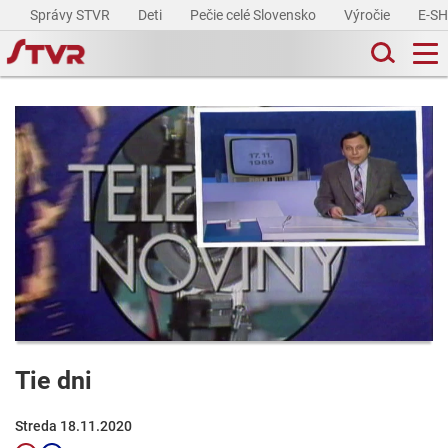
Správy STVR
Deti
Pečie celé Slovensko
Výročie
E-S
Tie dni
Streda 18.11.2020