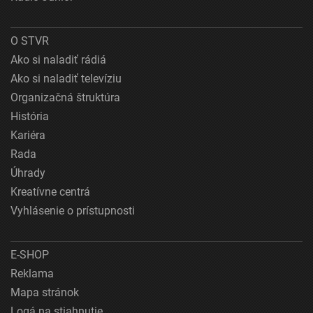
O STVR
Ako si naladiť rádiá
Ako si naladiť televíziu
Organizačná štruktúra
História
Kariéra
Rada
Úhrady
Kreatívne centrá
Vyhlásenie o prístupnosti
E-SHOP
Reklama
Mapa stránok
Logá na stiahnutie