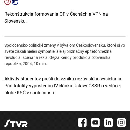
Rekonštrukcia formovania OF v Čechách a VPN na
Slovensku.
Spoločensko-politické zmeny v bývalom Československu, ktoré si vo
svete získali nielen sympatie, ale aj príznačný epitetón:nežná
revolúcia. scenár a réžia: Gejza Kendy produkcia: Slovenská
republika, 2004, 10 min.
Aktivity študentov prešli do vzniku nezávislého vysielania.
Pád totality vypustením IV.článku Ústavy ČSSR o vedúcej
úlohe KSČ v spoločnosti.