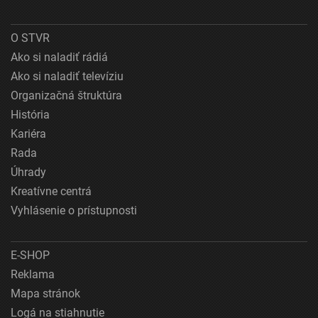
O STVR
Ako si naladiť rádiá
Ako si naladiť televíziu
Organizačná štruktúra
História
Kariéra
Rada
Úhrady
Kreatívne centrá
Vyhlásenie o prístupnosti
E-SHOP
Reklama
Mapa stránok
Logá na stiahnutie