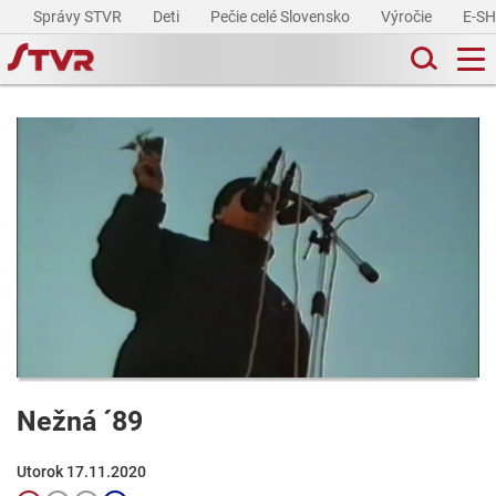
Správy STVR
Deti
Pečie celé Slovensko
Výročie
E-S
Nežná ´89
Utorok 17.11.2020