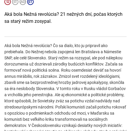
Aká bola Nežná revolúcia? 21 nežných dní, počas ktorých
sa starý režim zosypal.
Aká bola Nežná revolúcia? Čo sa dialo, kto ju pripravil ako
prebiehala. Do Nežnej nebola zapojená len Bratislava a Námestie
SNP, ale celé Slovensko. Starý režim sa rozsypal, ale pod nálepkou
dorozumenia už dozrievali zárodky budúcich konfliktov. Začala sa
formovať nová politická scéna. Roku osemdesiat deväť sa hovorí
annus mirábilis, rok zázrakov. Zmizol svet rozdelený ideológiami,
zbavili sme sa bezprostrednej hrozby jadrovej apokalypsy, skončila
sa éra neslobody Slovenska. V tomto roku v Rusku vládol Gorbačov
a vrcholila jeho perestrojka. Ale aj ekonomické a politické problémy,
ktoré spôsobili, že Sovietsky zväz sa potichu vzdal nadvlády nad
stredoeurópskymi národmi. Poľskí komunisti začali potichu rokovať
s opozíciou o podmienkach odchodu od moci, v Maďarsku sa
komunisti bez veľkého kriku transformovali na sociálnych
demokratov. V Československu vznikajú desiatky nových iniciatív: