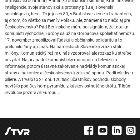
bratislavskí ochranári, Hnutie za občiansku slobodu, Kruh nezávislej
inteligencie, svoje stanoviská a protesty píšu aj slovenskí
sociológovia, herci. To je jeseň 89, v Bratislave vieme o trabantoch,
aj o tom, čo všetko sa mení v Poľsku. Ale, znamená to niečo aj pre
Československo? Pád Berlínskeho múru bol signálom, že totalitní
komunisti východnej Európy sa už na Gorbačova spoliehať nemôžu.
17. november zmobilizoval ľudskú a občiansku solidaritu a to
prelomilo ľady aj u nás. Na námestiach Slovenska zrazu stáli
milióny. Komunistický režim u nás vzdoroval, ale rozkaz ku streľbe
nevydal. Najprv padol komunistický monopol na televíziu a
informácie, potom ústavné zakotvenie nadvlády komunistickej
strany a nakoniec aj československá železná opona. Padli všetky tri
piliere. A trvalo to 21 dní. 120 tisíc účastníkov pochodu slobody
navŕšilo pod Devínom pyramídu z kúskov ostnatého drôtu. Tribúni
revolúcie pozdravili Európu...