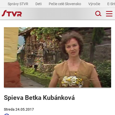
Správy STVR
Deti
Pečie celé Slovensko
Výročie
E-S
Spieva Betka Kubánková
Streda 24.05.2017