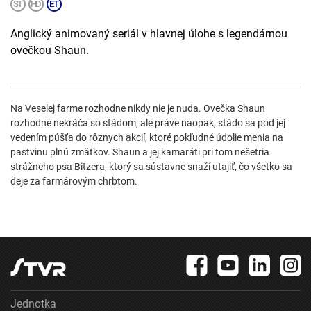
Anglický animovaný seriál v hlavnej úlohe s legendárnou
ovečkou Shaun.
Na Veselej farme rozhodne nikdy nie je nuda. Ovečka Shaun
rozhodne nekráča so stádom, ale práve naopak, stádo sa pod jej
vedením púšťa do rôznych akcií, ktoré pokľudné údolie menia na
pastvinu plnú zmätkov. Shaun a jej kamaráti pri tom nešetria
strážneho psa Bitzera, ktorý sa sústavne snaží utajiť, čo všetko sa
deje za farmárovým chrbtom.
Jednotka