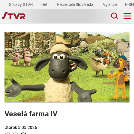
Správy STVR
Deti
Pečie celé Slovensko
Výročie
E-S
Veselá farma IV
Utorok 5.05.2026