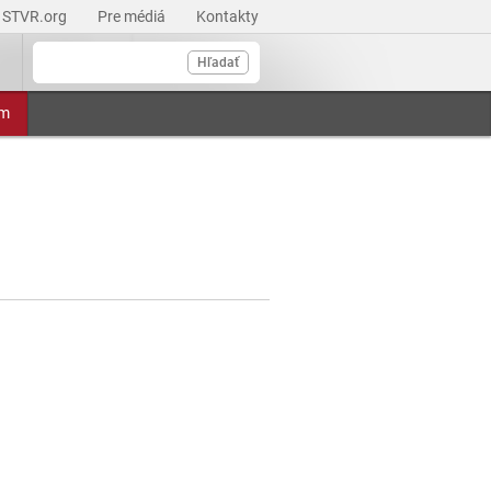
STVR.org
Pre médiá
Kontakty
Hľadať
am