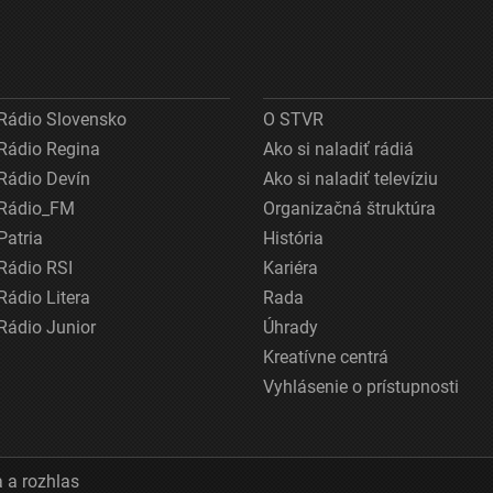
Rádio Slovensko
O STVR
Rádio Regina
Ako si naladiť rádiá
Rádio Devín
Ako si naladiť televíziu
Rádio_FM
Organizačná štruktúra
Patria
História
Rádio RSI
Kariéra
Rádio Litera
Rada
Rádio Junior
Úhrady
Kreatívne centrá
Vyhlásenie o prístupnosti
 a rozhlas