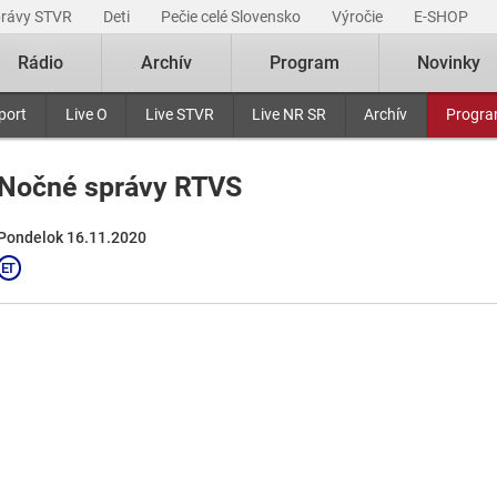
právy STVR
Deti
Pečie celé Slovensko
Výročie
E-SHOP
Rádio
Archív
Program
Novinky
port
Live O
Live STVR
Live NR SR
Archív
Progr
Nočné správy RTVS
Pondelok 16.11.2020