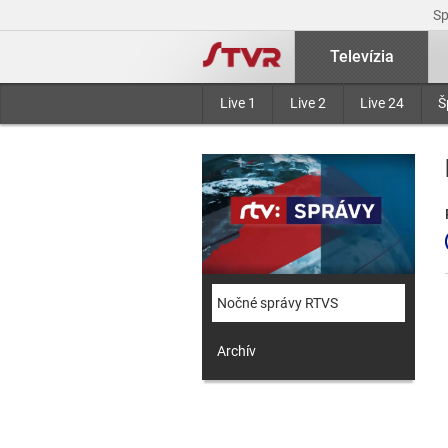
S
Televízia
Live 1
Live 2
Live 24
Š
Nočné správy RTVS
Archív