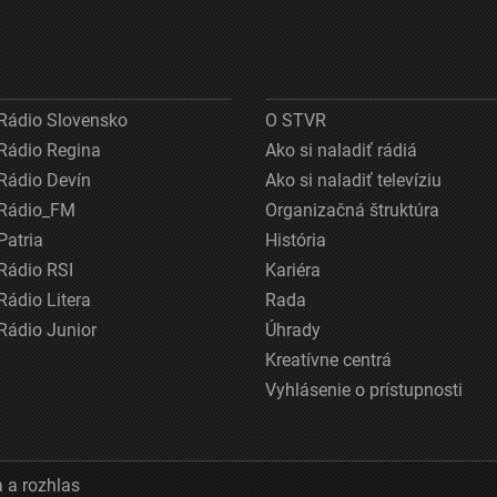
Rádio Slovensko
O STVR
Rádio Regina
Ako si naladiť rádiá
Rádio Devín
Ako si naladiť televíziu
Rádio_FM
Organizačná štruktúra
Patria
História
Rádio RSI
Kariéra
Rádio Litera
Rada
Rádio Junior
Úhrady
Kreatívne centrá
Vyhlásenie o prístupnosti
 a rozhlas