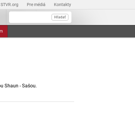
STVR.org
Pre médiá
Kontakty
Hľadať
am
ou Shaun - Sašou.