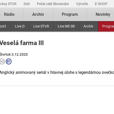
právy STVR
Deti
Pečie celé Slovensko
Výročie
E-SHOP
Rádio
Archív
Program
Novinky
port
Live O
Live STVR
Live NR SR
Archív
Progr
Veselá farma III
Štvrtok 3.12.2020
Anglický animovaný seriál v hlavnej úlohe s legendárnou ovečk