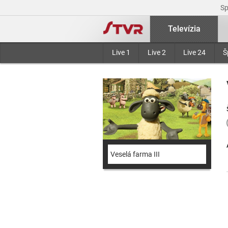
S
Televízia
Live 1
Live 2
Live 24
Š
Veselá farma III