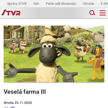
Správy STVR
Deti
Pečie celé Slovensko
Výročie
E-S
Veselá farma III
Streda 25.11.2020