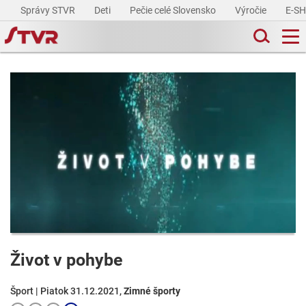
Správy STVR
Deti
Pečie celé Slovensko
Výročie
E-S
Život v pohybe
Šport | Piatok 31.12.2021,
Zimné športy