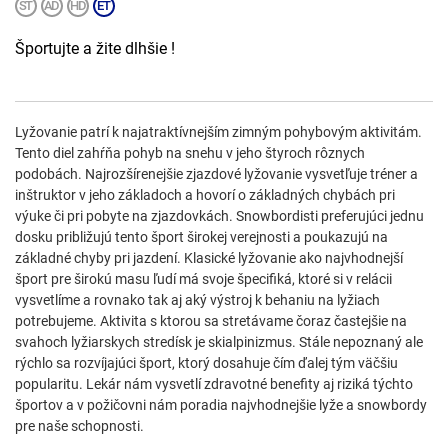
Športujte a žite dlhšie !
Lyžovanie patrí k najatraktívnejším zimným pohybovým aktivitám.
Tento diel zahŕňa pohyb na snehu v jeho štyroch rôznych
podobách. Najrozšírenejšie zjazdové lyžovanie vysvetľuje tréner a
inštruktor v jeho základoch a hovorí o základných chybách pri
výuke či pri pobyte na zjazdovkách. Snowbordisti preferujúci jednu
dosku približujú tento šport širokej verejnosti a poukazujú na
základné chyby pri jazdení. Klasické lyžovanie ako najvhodnejší
šport pre širokú masu ľudí má svoje špecifiká, ktoré si v relácii
vysvetlíme a rovnako tak aj aký výstroj k behaniu na lyžiach
potrebujeme. Aktivita s ktorou sa stretávame čoraz častejšie na
svahoch lyžiarskych stredísk je skialpinizmus. Stále nepoznaný ale
rýchlo sa rozvíjajúci šport, ktorý dosahuje čím ďalej tým väčšiu
popularitu. Lekár nám vysvetlí zdravotné benefity aj riziká týchto
športov a v požičovni nám poradia najvhodnejšie lyže a snowbordy
pre naše schopnosti.