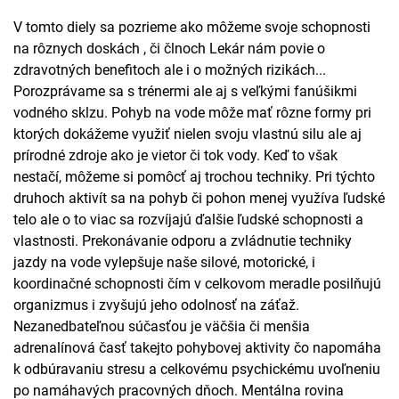
V tomto diely sa pozrieme ako môžeme svoje schopnosti
na rôznych doskách , či člnoch Lekár nám povie o
zdravotných benefitoch ale i o možných rizikách...
Porozprávame sa s trénermi ale aj s veľkými fanúšikmi
vodného sklzu. Pohyb na vode môže mať rôzne formy pri
ktorých dokážeme využiť nielen svoju vlastnú silu ale aj
prírodné zdroje ako je vietor či tok vody. Keď to však
nestačí, môžeme si pomôcť aj trochou techniky. Pri týchto
druhoch aktivít sa na pohyb či pohon menej využíva ľudské
telo ale o to viac sa rozvíjajú ďalšie ľudské schopnosti a
vlastnosti. Prekonávanie odporu a zvládnutie techniky
jazdy na vode vylepšuje naše silové, motorické, i
koordinačné schopnosti čím v celkovom meradle posilňujú
organizmus i zvyšujú jeho odolnosť na záťaž.
Nezanedbateľnou súčasťou je väčšia či menšia
adrenalínová časť takejto pohybovej aktivity čo napomáha
k odbúravaniu stresu a celkovému psychickému uvoľneniu
po namáhavých pracovných dňoch. Mentálna rovina