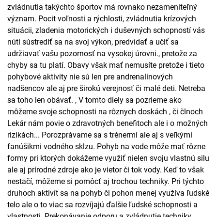
zvládnutia takýchto športov má rovnako nezameniteľný
význam. Pocit voľnosti a rýchlosti, zvládnutia krízových
situácii, zladenia motorických i duševných schopností vás
núti sústrediť sa na svoj výkon, predvídať a učiť sa
udržiavať vašu pozornosť na vysokej úrovni., pretože za
chyby sa tu platí. Obavy však mať nemusíte pretože i tieto
pohybové aktivity nie sú len pre andrenalinových
nadšencov ale aj pre širokú verejnosť či malé deti. Netreba
sa toho len obávať. , V tomto diely sa pozrieme ako
môžeme svoje schopnosti na rôznych doskách , či člnoch
Lekár nám povie o zdravotných benefitoch ale i o možných
rizikách... Porozprávame sa s trénermi ale aj s veľkými
fanúšikmi vodného sklzu. Pohyb na vode môže mať rôzne
formy pri ktorých dokážeme využiť nielen svoju vlastnú silu
ale aj prírodné zdroje ako je vietor či tok vody. Keď to však
nestačí, môžeme si pomôcť aj trochou techniky. Pri týchto
druhoch aktivít sa na pohyb či pohon menej využíva ľudské
telo ale o to viac sa rozvíjajú ďalšie ľudské schopnosti a
vlastnosti. Prekonávanie odporu a zvládnutie techniky