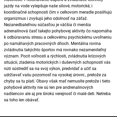
jazdy na vode vylepšuje naše silové, motorické, i
koordinačné schopnosti čím v celkovom meradle posilňujú
organizmus i zvyšujú jeho odolnosť na záťaž.
Nezanedbateľnou súčasťou je väčšia či menšia
adrenalínová časť takejto pohybovej aktivity čo napomáha
k odbúravaniu stresu a celkovému psychickému uvoľneniu
po namáhavých pracovných dňoch. Mentálna rovina
zvládnutia takýchto športov má rovnako nezameniteľný
význam. Pocit voľnosti a rýchlosti, zvládnutia krízových
situácii, zladenia motorických i duševných schopností vás
núti sústrediť sa na svoj výkon, predvídať a učiť sa
udržiavať vašu pozornosť na vysokej úrovni., pretože za
chyby sa tu platí. Obavy však mať nemusíte pretože i tieto
pohybové aktivity nie sú len pre andrenalinových
nadšencov ale aj pre širokú verejnosť či malé deti. Netreba
sa toho len obávať.