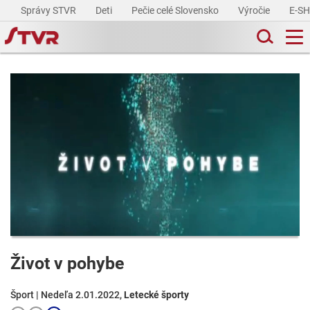
Správy STVR
Deti
Pečie celé Slovensko
Výročie
E-S
Život v pohybe
Šport | Nedeľa 2.01.2022,
Letecké športy