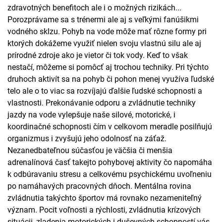
zdravotných benefitoch ale i o možných rizikách...
Porozprávame sa s trénermi ale aj s veľkými fanúšikmi
vodného sklzu. Pohyb na vode môže mať rôzne formy pri
ktorých dokážeme využiť nielen svoju vlastnú silu ale aj
prírodné zdroje ako je vietor či tok vody. Keď to však
nestačí, môžeme si pomôcť aj trochou techniky. Pri týchto
druhoch aktivít sa na pohyb či pohon menej využíva ľudské
telo ale o to viac sa rozvíjajú ďalšie ľudské schopnosti a
vlastnosti. Prekonávanie odporu a zvládnutie techniky
jazdy na vode vylepšuje naše silové, motorické, i
koordinačné schopnosti čím v celkovom meradle posilňujú
organizmus i zvyšujú jeho odolnosť na záťaž.
Nezanedbateľnou súčasťou je väčšia či menšia
adrenalínová časť takejto pohybovej aktivity čo napomáha
k odbúravaniu stresu a celkovému psychickému uvoľneniu
po namáhavých pracovných dňoch. Mentálna rovina
zvládnutia takýchto športov má rovnako nezameniteľný
význam. Pocit voľnosti a rýchlosti, zvládnutia krízových
situácii, zladenia motorických i duševných schopností vás