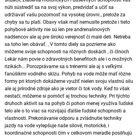
núti sústrediť sa na svoj výkon, predvídať a učiť sa
udržiavať vašu pozornosť na vysokej úrovni., pretože za
chyby sa tu platí. Obavy však mať nemusíte pretože i tieto
pohybové aktivity nie sú len pre andrenalinových
nadšencov ale aj pre širokú verejnosť či malé deti. Netreba
sa toho len obávať. , V tomto diely sa pozrieme ako
môžeme svoje schopnosti na rôznych doskách , či člnoch
Lekár nám povie o zdravotných benefitoch ale i o možných
rizikách... Porozprávame sa s trénermi ale aj s veľkými
fanúšikmi vodného sklzu. Pohyb na vode môže mať rôzne
formy pri ktorých dokážeme využiť nielen svoju vlastnú silu
ale aj prírodné zdroje ako je vietor či tok vody. Keď to však
nestačí, môžeme si pomôcť aj trochou techniky. Pri týchto
druhoch aktivít sa na pohyb či pohon menej využíva ľudské
telo ale o to viac sa rozvíjajú ďalšie ľudské schopnosti a
vlastnosti. Prekonávanie odporu a zvládnutie techniky
jazdy na vode vylepšuje naše silové, motorické, i
koordinačné schopnosti čím v celkovom meradle posilňujú