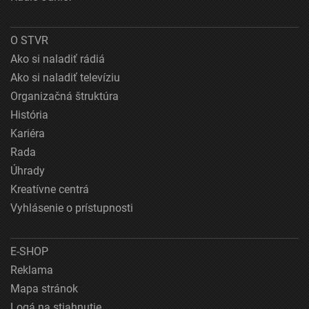
O STVR
Ako si naladiť rádiá
Ako si naladiť televíziu
Organizačná štruktúra
História
Kariéra
Rada
Úhrady
Kreatívne centrá
Vyhlásenie o prístupnosti
E-SHOP
Reklama
Mapa stránok
Logá na stiahnutie