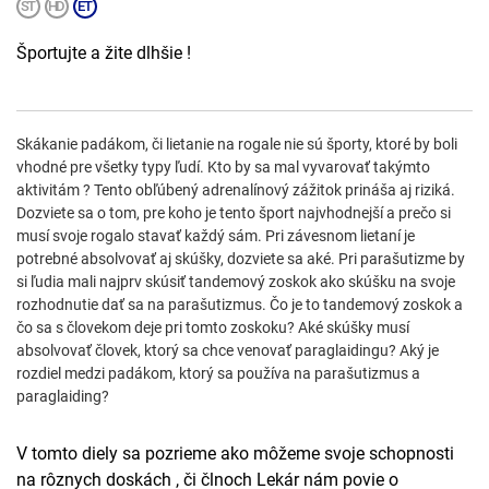
Športujte a žite dlhšie !
Skákanie padákom, či lietanie na rogale nie sú športy, ktoré by boli
vhodné pre všetky typy ľudí. Kto by sa mal vyvarovať takýmto
aktivitám ? Tento obľúbený adrenalínový zážitok prináša aj riziká.
Dozviete sa o tom, pre koho je tento šport najvhodnejší a prečo si
musí svoje rogalo stavať každý sám. Pri závesnom lietaní je
potrebné absolvovať aj skúšky, dozviete sa aké. Pri parašutizme by
si ľudia mali najprv skúsiť tandemový zoskok ako skúšku na svoje
rozhodnutie dať sa na parašutizmus. Čo je to tandemový zoskok a
čo sa s človekom deje pri tomto zoskoku? Aké skúšky musí
absolvovať človek, ktorý sa chce venovať paraglaidingu? Aký je
rozdiel medzi padákom, ktorý sa používa na parašutizmus a
paraglaiding?
V tomto diely sa pozrieme ako môžeme svoje schopnosti
na rôznych doskách , či člnoch Lekár nám povie o