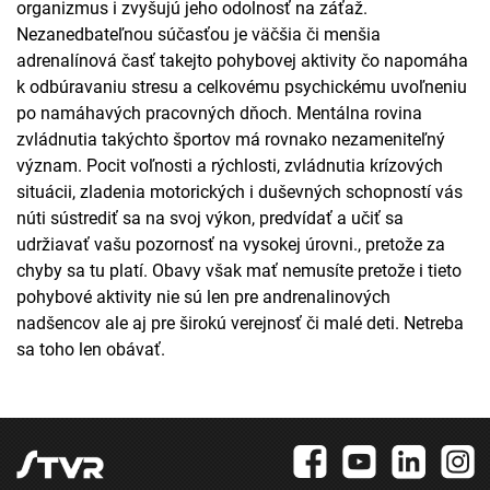
organizmus i zvyšujú jeho odolnosť na záťaž.
Nezanedbateľnou súčasťou je väčšia či menšia
adrenalínová časť takejto pohybovej aktivity čo napomáha
k odbúravaniu stresu a celkovému psychickému uvoľneniu
po namáhavých pracovných dňoch. Mentálna rovina
zvládnutia takýchto športov má rovnako nezameniteľný
význam. Pocit voľnosti a rýchlosti, zvládnutia krízových
situácii, zladenia motorických i duševných schopností vás
núti sústrediť sa na svoj výkon, predvídať a učiť sa
udržiavať vašu pozornosť na vysokej úrovni., pretože za
chyby sa tu platí. Obavy však mať nemusíte pretože i tieto
pohybové aktivity nie sú len pre andrenalinových
nadšencov ale aj pre širokú verejnosť či malé deti. Netreba
sa toho len obávať.