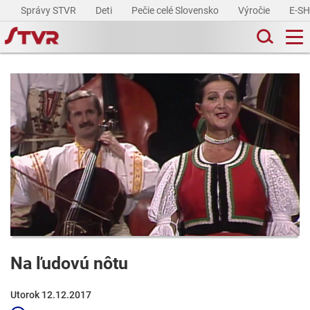
Správy STVR
Deti
Pečie celé Slovensko
Výročie
E-S
Na ľudovú nôtu
Utorok 12.12.2017