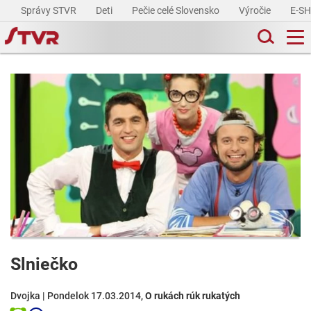
Správy STVR
Deti
Pečie celé Slovensko
Výročie
E-S
Slniečko
Dvojka | Pondelok 17.03.2014,
O rukách rúk rukatých