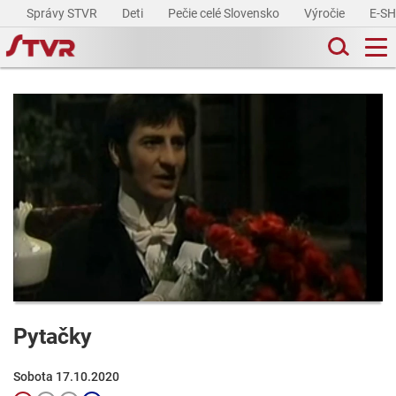
Správy STVR
Deti
Pečie celé Slovensko
Výročie
E-S
Pytačky
Sobota 17.10.2020