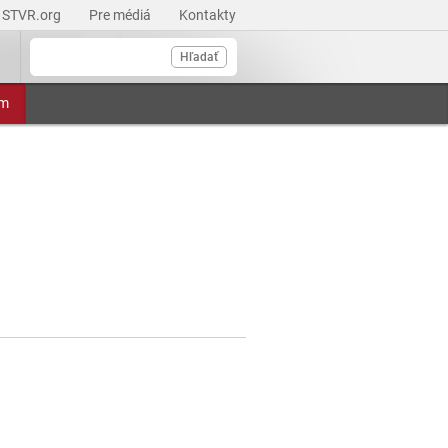
STVR.org
Pre médiá
Kontakty
Hľadať
am