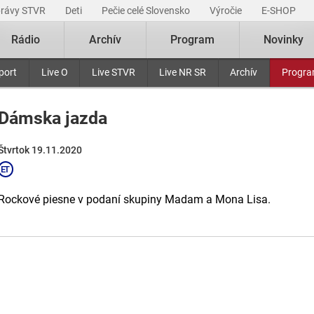
právy STVR
Deti
Pečie celé Slovensko
Výročie
E-SHOP
Rádio
Archív
Program
Novinky
port
Live O
Live STVR
Live NR SR
Archív
Progr
Dámska jazda
Štvrtok 19.11.2020
Rockové piesne v podaní skupiny Madam a Mona Lisa.