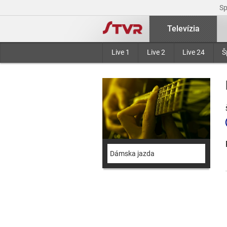
S
Televízia
Live 1
Live 2
Live 24
Š
Dámska jazda