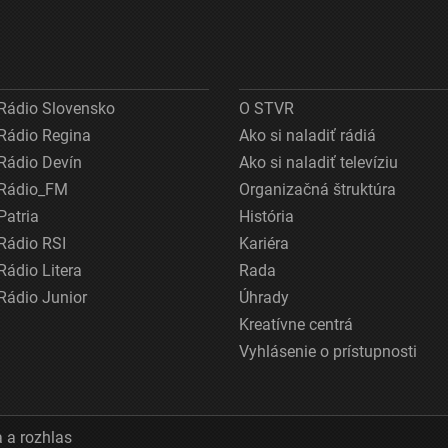
Rádio Slovensko
O STVR
Rádio Regina
Ako si naladiť rádiá
Rádio Devín
Ako si naladiť televíziu
Rádio_FM
Organizačná štruktúra
Patria
História
Rádio RSI
Kariéra
Rádio Litera
Rada
Rádio Junior
Úhrady
Kreatívne centrá
Vyhlásenie o prístupnosti
 a rozhlas