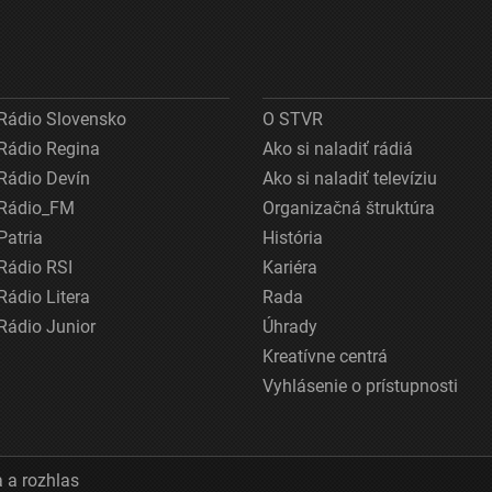
Rádio Slovensko
O STVR
Rádio Regina
Ako si naladiť rádiá
Rádio Devín
Ako si naladiť televíziu
Rádio_FM
Organizačná štruktúra
Patria
História
Rádio RSI
Kariéra
Rádio Litera
Rada
Rádio Junior
Úhrady
Kreatívne centrá
Vyhlásenie o prístupnosti
 a rozhlas