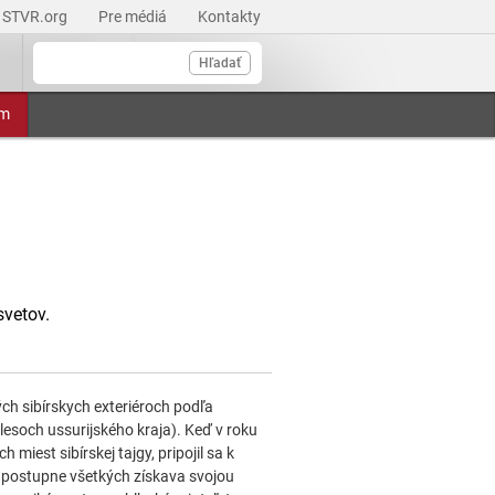
STVR.org
Pre médiá
Kontakty
Hľadať
am
svetov.
ch sibírskych exteriéroch podľa
lesoch ussurijského kraja). Keď v roku
iest sibírskej tajgy, pripojil sa k
 postupne všetkých získava svojou