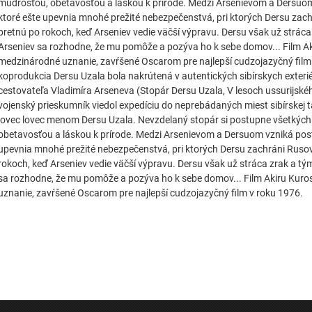
múdrosťou, obetavosťou a láskou k prírode. Medzi Arsenievom a Dersuom
ktoré ešte upevnia mnohé prežité nebezpečenstvá, pri ktorých Dersu zachr
pretnú po rokoch, keď Arseniev vedie väčší výpravu. Dersu však už stráca z
Arseniev sa rozhodne, že mu pomôže a pozýva ho k sebe domov... Film A
medzinárodné uznanie, zavŕšené Oscarom pre najlepší cudzojazyčný film 
koprodukcia Dersu Uzala bola nakrútená v autentických sibírskych exter
cestovateľa Vladimíra Arseneva (Stopár Dersu Uzala, V lesoch ussurijské
vojenský prieskumník viedol expedíciu do neprebádaných miest sibírskej t
lovec lovec menom Dersu Uzala. Nevzdelaný stopár si postupne všetkých
obetavosťou a láskou k prírode. Medzi Arsenievom a Dersuom vzniká postu
upevnia mnohé prežité nebezpečenstvá, pri ktorých Dersu zachráni Rusovi
rokoch, keď Arseniev vedie väčší výpravu. Dersu však už stráca zrak a tým 
sa rozhodne, že mu pomôže a pozýva ho k sebe domov... Film Akiru Kur
uznanie, zavŕšené Oscarom pre najlepší cudzojazyčný film v roku 1976.