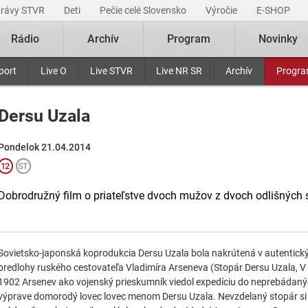
právy STVR
Deti
Pečie celé Slovensko
Výročie
E-SHOP
Rádio
Archív
Program
Novinky
port
Live O
Live STVR
Live NR SR
Archív
Progr
Dersu Uzala
Pondelok 21.04.2014
Dobrodružný film o priateľstve dvoch mužov z dvoch odlišných 
Sovietsko-japonská koprodukcia Dersu Uzala bola nakrútená v autentický
predlohy ruského cestovateľa Vladimíra Arseneva (Stopár Dersu Uzala, V 
1902 Arsenev ako vojenský prieskumník viedol expedíciu do neprebádaných m
výprave domorodý lovec lovec menom Dersu Uzala. Nevzdelaný stopár si