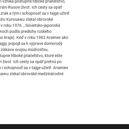
 vzniká postupne hlboké priateľstvo,
áni Rusovi život. Ich cesty sa opäť
rak a tým i schopnosť sa v tajge uživiť.
kiru Kurosawu získal obrovské
v roku 1976. , Sovietsko-japonská
iéroch podľa predlohy ruského
ho kraja). Keď v roku 1902 Arsenev ako
ajgy, pripojil sa k výprave domorodý
 získava svojou múdrosťou,
pne hlboké priateľstvo, ktoré ešte
 život. Ich cesty sa opäť pretnú po
i schopnosť sa v tajge uživiť. Arseniev
osawu získal obrovské medzinárodné