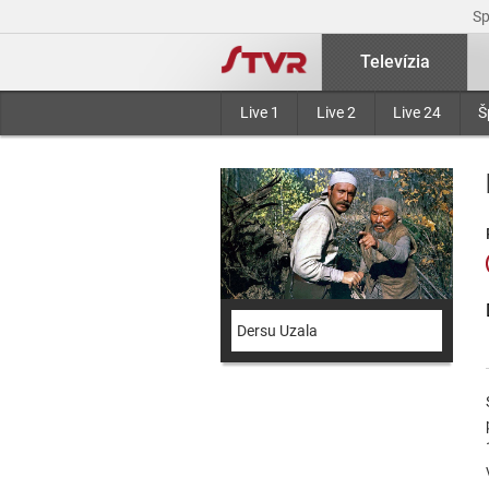
S
Televízia
Live 1
Live 2
Live 24
Š
Dersu Uzala