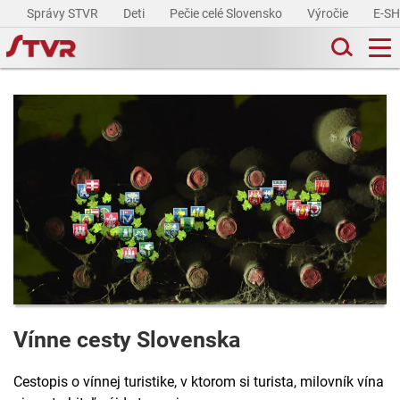
Správy STVR
Deti
Pečie celé Slovensko
Výročie
E-S
Vínne cesty Slovenska
Cestopis o vínnej turistike, v ktorom si turista, milovník vína