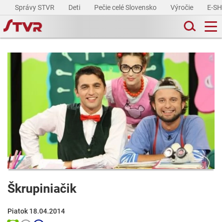
Správy STVR
Deti
Pečie celé Slovensko
Výročie
E-S
Škrupiniačik
Piatok 18.04.2014