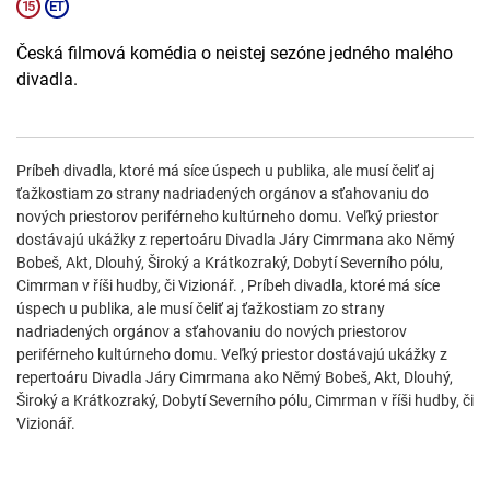
Česká filmová komédia o neistej sezóne jedného malého
divadla.
Príbeh divadla, ktoré má síce úspech u publika, ale musí čeliť aj
ťažkostiam zo strany nadriadených orgánov a sťahovaniu do
nových priestorov periférneho kultúrneho domu. Veľký priestor
dostávajú ukážky z repertoáru Divadla Járy Cimrmana ako Němý
Bobeš, Akt, Dlouhý, Široký a Krátkozraký, Dobytí Severního pólu,
Cimrman v říši hudby, či Vizionář. , Príbeh divadla, ktoré má síce
úspech u publika, ale musí čeliť aj ťažkostiam zo strany
nadriadených orgánov a sťahovaniu do nových priestorov
periférneho kultúrneho domu. Veľký priestor dostávajú ukážky z
repertoáru Divadla Járy Cimrmana ako Němý Bobeš, Akt, Dlouhý,
Široký a Krátkozraký, Dobytí Severního pólu, Cimrman v říši hudby, či
Vizionář.