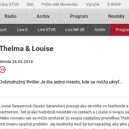
právy STVR
Deti
Pečie celé Slovensko
Výročie
E-SHOP
Rádio
Archív
Program
Novinky
port
Live O
Live STVR
Live NR SR
Archív
Progr
Thelma & Louise
Streda 26.03.2014
Dobrodružný thriller Je iba jedno miesto, kde sa môžu ukryť...
Louise Sawyerová (Susan Sarandon) pracuje ako servírka vo fastfoode a 
partnerom. Ten je ako hudobník neustále na cestách a Louise si svojou s
Alebo rovnako tak sa môže stretávať so svojou najlepšou priateľkou The
pre zmenu opačný problém. Jej násilnícky muž by bol najradšej, aby jeho