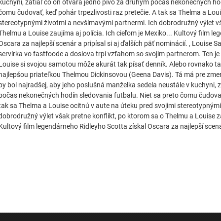
kuchyni, zatiaľ čo on otvára jedno pivo za druhým počas nekonečných hod
čomu čudovať, keď pohár trpezlivosti raz pretečie. A tak sa Thelma a Loui
stereotypnými životmi a nevšímavými partnermi. Ich dobrodružný výlet vš
Thelmu a Louise zaujíma aj polícia. Ich cieľom je Mexiko... Kultový film l
Oscara za najlepší scenár a pripísal si aj ďalších päť nominácií. , Louis
servírka vo fastfoode a doslova trpí vzťahom so svojim partnerom. Ten j
Louise si svojou samotou môže akurát tak písať denník. Alebo rovnako ta
najlepšou priateľkou Thelmou Dickinsovou (Geena Davis). Tá má pre zme
by bol najradšej, aby jeho poslušná manželka sedela neustále v kuchyni, 
počas nekonečných hodín sledovania futbalu. Niet sa preto čomu čudovať, 
tak sa Thelma a Louise ocitnú v aute na úteku pred svojimi stereotypným
dobrodružný výlet však pretne konflikt, po ktorom sa o Thelmu a Louise zau
Kultový film legendárneho Ridleyho Scotta získal Oscara za najlepší scenár 