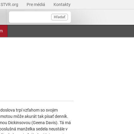
STVR.org
Pre médiá
Kontakty
Hľadať
am
doslova trpí vzťahom so svojim
amotou môže akurát tak písať denník.
lmou Dickinsovou (Geena Davis). Tá má
 poslušná manželka sedela neustále v