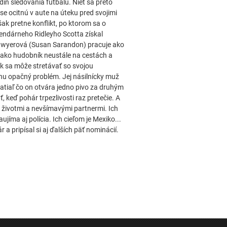
ín sledovania futbalu. Niet sa preto
se ocitnú v aute na úteku pred svojimi
ak pretne konflikt, po ktorom sa o
egendárneho Ridleyho Scotta získal
e Sawyerová (Susan Sarandon) pracuje ako
e ako hudobník neustále na cestách a
k sa môže stretávať so svojou
nu opačný problém. Jej násilnícky muž
zatiaľ čo on otvára jedno pivo za druhým
keď pohár trpezlivosti raz pretečie. A
i životmi a nevšímavými partnermi. Ich
jíma aj polícia. Ich cieľom je Mexiko...
a pripísal si aj ďalších päť nominácií.