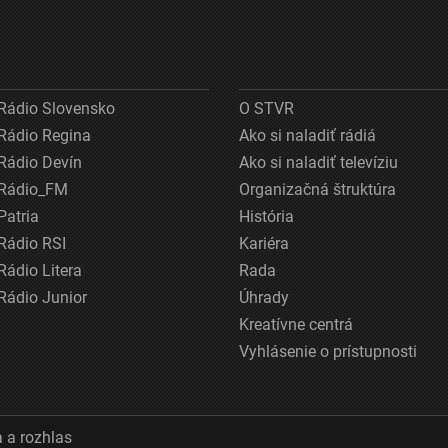
Rádio Slovensko
O STVR
Rádio Regina
Ako si naladiť rádiá
Rádio Devín
Ako si naladiť televíziu
Rádio_FM
Organizačná štruktúra
Patria
História
Rádio RSI
Kariéra
Rádio Litera
Rada
Rádio Junior
Úhrady
Kreatívne centrá
Vyhlásenie o prístupnosti
 a rozhlas