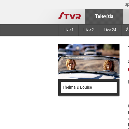
S
Televízia
Live 1
Live 2
Live 24
Š
Thelma & Louise