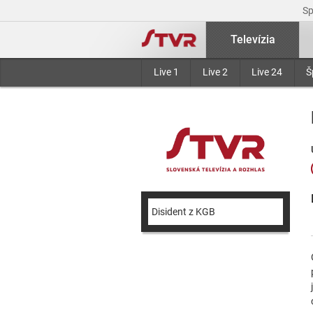
S
Televízia
Live 1
Live 2
Live 24
Š
Disident z KGB