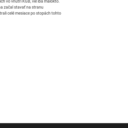
ich vo vnútri KGB, vie iba málokto.
ňa začal stavať na stranu
rali celé mesiace po stopách tohto