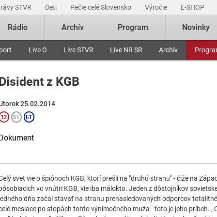
právy STVR
Deti
Pečie celé Slovensko
Výročie
E-SHOP
Rádio
Archív
Program
Novinky
port
Live O
Live STVR
Live NR SR
Archív
Progr
Disident z KGB
Utorok 25.02.2014
Dokument
Celý svet vie o špiónoch KGB, ktorí prešli na "druhú stranu" - čiže na Zápa
pôsobiacich vo vnútri KGB, vie iba málokto. Jeden z dôstojníkov sovietskej
jedného dňa začal stavať na stranu prenasledovaných odporcov totalitnéh
celé mesiace po stopách tohto výnimočného muža - toto je jeho príbeh. , Ce