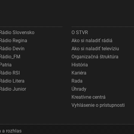
Rádio Slovensko
O STVR
Rádio Regina
Ako si naladiť rádiá
Rádio Devín
Ako si naladiť televíziu
Rádio_FM
Organizačná štruktúra
Patria
História
Rádio RSI
Kariéra
Rádio Litera
Rada
Rádio Junior
Úhrady
Kreatívne centrá
Vyhlásenie o prístupnosti
 a rozhlas