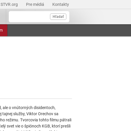
STVR.org
Pre médiá
Kontakty
Hľadať
am
d, ale o vnútorných disidentoch,
 tajnej služby, Viktor Orechov sa
o režimu. Tvorcovia tohto filmu pátrali
lý svet vie o špiónoch KGB, ktorí prešli