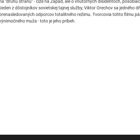
na "druhú stranu" - čiže na Západ, ale o vnútorných disidentoch, pôsobiac
Jeden z dôstojníkov sovietskej tajnej služby, Viktor Orechov sa jedného d
prenasledovaných odporcov totalitného režimu. Tvorcovia tohto filmu pát
výnimočného muža - toto je jeho príbeh.