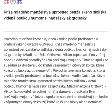
Kríza mladého manželstva uprostred petržalského sídliska
videná optikou humornej nadsázky až grotesky.
Pôvodná televízna komédia, ktorá vznikla podľa predstavenia
bratislavského divadla GuNaGu. Kríza mladého manželstva
uprostred petržalského sídliska videná optikou humornej nadsázky
až grotesky. Mladí manželia Orthovci - Viktor (spisovateľ na voľnej
nohe) a daňová poradkyňa Eva prežívajú svoju prvú krízu a spolu so
susedmi sa dostávajú do kruhu vzájomných citových kolízií, ktoré
kolíšu od lásky až po nenávisť. , Pôvodná televízna komédia, ktorá
vznikla podľa predstavenia bratislavského divadla GuNaGu. Kríza
mladého manželstva uprostred petržalského sídliska videná
optikou humornej nadsázky až grotesky. Mladí manželia Orthovci -
Viktor (spisovateľ na voľnej nohe) a daňová poradkyňa Eva
prežívajú svoju prvú krízu a spolu so susedmi sa dostávajú do kruhu
vzájomných citových kolízií, ktoré kolíšu od lásky až po nenávisť.