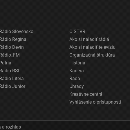
Rádio Slovensko
O STVR
Rádio Regina
Ako si naladiť rádiá
Rádio Devín
Ako si naladiť televíziu
Rádio_FM
Organizačná štruktúra
Patria
História
Rádio RSI
Kariéra
Rádio Litera
Rada
Rádio Junior
Úhrady
Kreatívne centrá
Vyhlásenie o prístupnosti
 a rozhlas