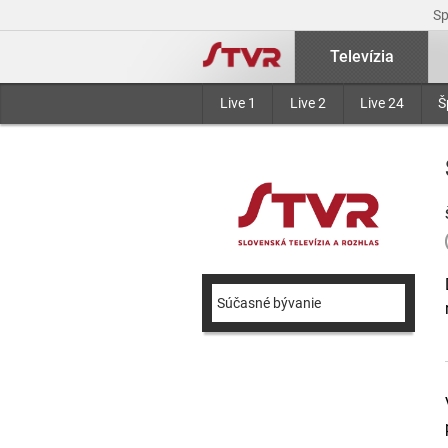
S
Televízia
Live 1
Live 2
Live 24
Š
Súčasné bývanie