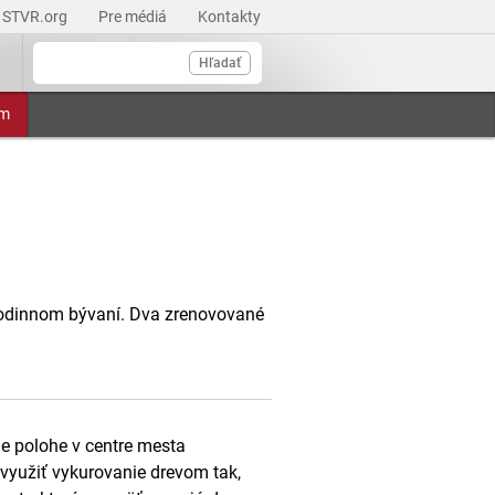
STVR.org
Pre médiá
Kontakty
Hľadať
am
odinnom bývaní. Dva zrenovované
je polohe v centre mesta
využiť vykurovanie drevom tak,