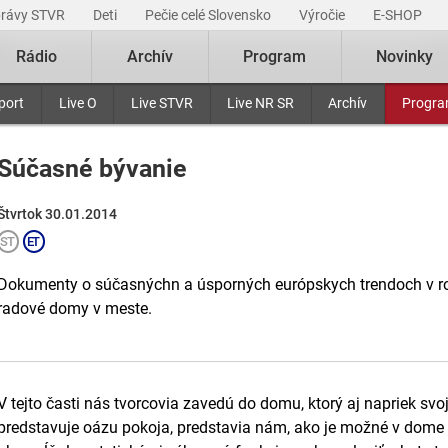
právy STVR
Deti
Pečie celé Slovensko
Výročie
E-SHOP
Rádio
Archív
Program
Novinky
port
Live O
Live STVR
Live NR SR
Archív
Progr
Súčasné bývanie
Štvrtok 30.01.2014
Dokumenty o súčasnýchn a úsporných európskych trendoch v r
radové domy v meste.
V tejto časti nás tvorcovia zavedú do domu, ktorý aj napriek svo
predstavuje oázu pokoja, predstavia nám, ako je možné v dome 