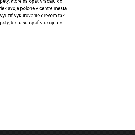
pety, ktoré sa opäť vracajú do
riek svoje polohe v centre mesta
využiť vykurovanie drevom tak,
pety, ktoré sa opäť vracajú do