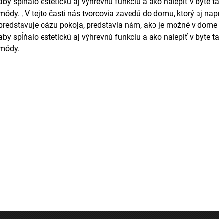
aby spĺňalo estetickú aj výhrevnú funkciu a ako nalepiť v byte ta
módy. , V tejto časti nás tvorcovia zavedú do domu, ktorý aj nap
predstavuje oázu pokoja, predstavia nám, ako je možné v dome 
aby spĺňalo estetickú aj výhrevnú funkciu a ako nalepiť v byte ta
módy.